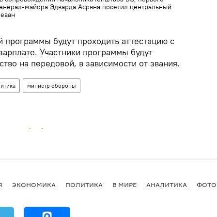
генерал-майора Эдварда Асряна посетил центральный
ревaн
й программы будут проходить аттестацию с
зарплате. Участники программы будут
ство на передовой, в зависимости от звания.
итика
министр обороны
Я
ЭКОНОМИКА
ПОЛИТИКА
В МИРЕ
АНАЛИТИКА
ФОТО