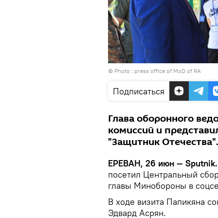
© Photo :
press office of MoD of RA
Подписаться
Глава оборонного вед
комиссий и представ
"Защитник Отечества"
ЕРЕВАН, 26 июн — Sputnik.
посетил Центральный сбор
главы Минобороны в соцсе
В ходе визита Папикяна с
Эдвард Асрян.