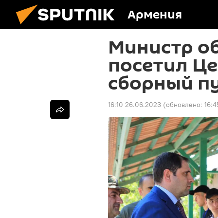
Армения
Министр о
посетил Ц
сборный п
16:10 26.06.2023
(обновлено:
16:4