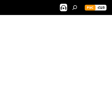
РУС
ՀԱՅ