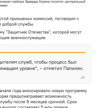
генерал-майора Эдварда Асряна посетил центральный
ревaн
отой призывных комиссий, поговорил с
м доброй службы.
му "Защитник Отечества", которой могут
ающие военнослужащие.
дителям служб, чтобы процесс был
ежащем уровне", – отметил Папикян.
ачале года анонсировало новую программу
торая предусматривает возможность
службу после 6 месяцев срочной. Срок
а выплат составляет 5 млн драмов.