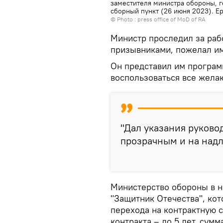
заместителя министра обороны, 
сборный пункт (26 июня 2023). Е
© Photo :
press office of MoD of RA
Министр проследил за раб
призывниками, пожелал и
Он представил им програм
воспользоваться все жел
"Дал указания руково
прозрачным и на надл
Министерство обороны в н
"Защитник Отечества", ко
перехода на контрактную 
контракта – до 5 лет, сумм