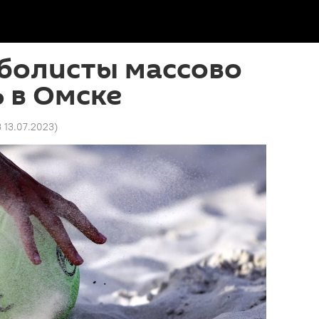
болисты массово
 в Омске
3 13.07.2023
)