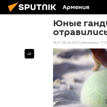
Армения
Юные ганд
отравились
18:27 26.06.2023
(обновлено:
17:1