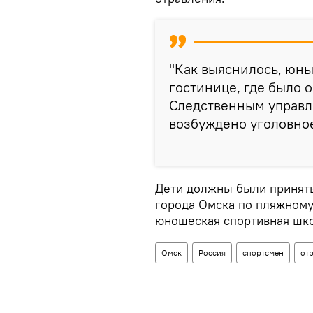
"Как выяснилось, юн
гостинице, где было 
Следственным управл
возбуждено уголовное 
Дети должны были принять
города Омска по пляжному
юношеская спортивная шко
Омск
Россия
спортсмен
от