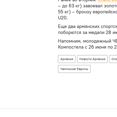
– до 63 кг) завоевал золот
55 кг) – бронзу европейск
U20.
Еще два армянских спортсм
поборются за медали 28 и
Напомним, молодежный ЧЕ 
Компостела с 26 июня по 2
Армения
Новости Армения
Спо
Чемпионат Европы