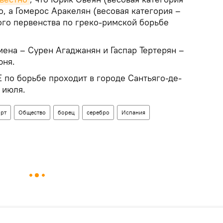
о, а Гомерос Аракелян (весовая категория –
ого первенства по греко-римской борьбе
ена – Сурен Агаджанян и Гаспар Тертерян –
юня.
по борьбе проходит в городе Сантьяго-де-
 июля.
рт
Общество
борец
серебро
Испания