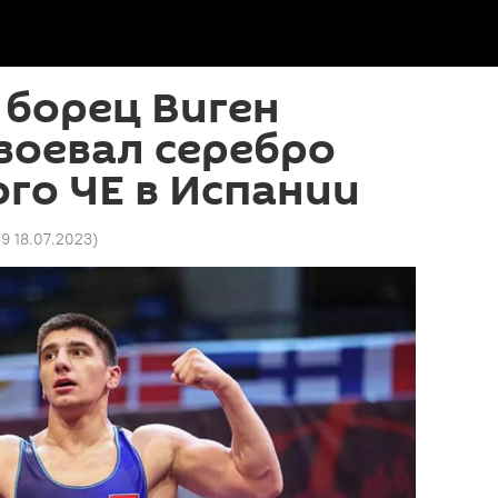
 борец Виген
воевал серебро
го ЧЕ в Испании
59 18.07.2023
)