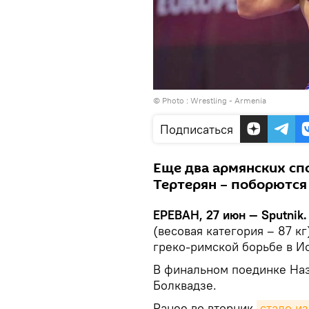
© Photo :
Wrestling - Armenia
Подписаться
Еще два армянских сп
Тертерян – поборются 
ЕРЕВАН, 27 июн — Sputnik
(весовая категория – 87 к
греко-римской борьбе в И
В финальном поединке Наз
Болквадзе.
Ранее во вторник
стало и