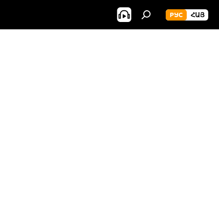
РУС
ՀԱՅ