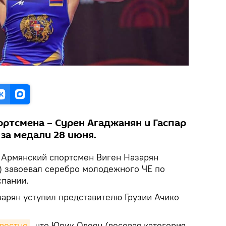
ортсмена – Сурен Агаджанян и Гаспар
за медали 28 июня.
.
Армянский спортсмен Виген Назарян
г) завоевал серебро молодежного ЧЕ по
спании.
арян уступил представителю Грузии Ачико
звестно
, что Юрик Овеян (весовая категория