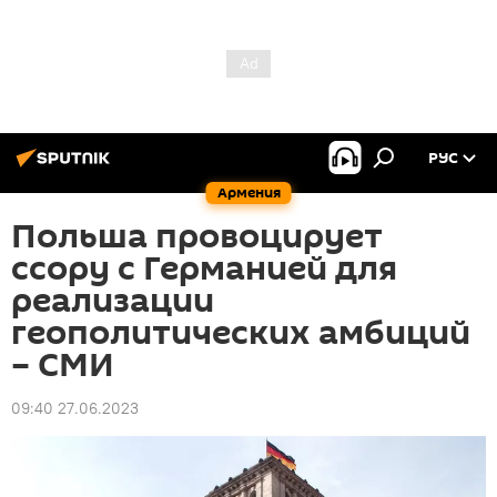
РУС
Армения
Польша провоцирует
ссору с Германией для
реализации
геополитических амбиций
– СМИ
09:40 27.06.2023