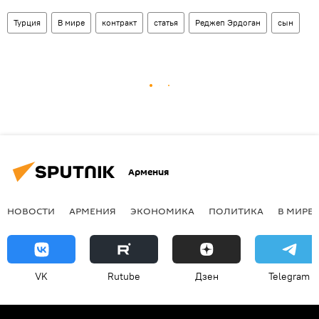
Турция
В мире
контракт
статья
Реджеп Эрдоган
сын
Армения
НОВОСТИ
АРМЕНИЯ
ЭКОНОМИКА
ПОЛИТИКА
В МИРЕ
VK
Rutube
Дзен
Telegram