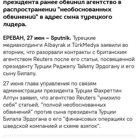
президента ранее обвинил агентство в
распространении "необоснованных
обвинений" в адрес сына турецкого
лидера.
ЕРЕВАН, 27 июн – Sputnik.
Турецкие
медиахолдинги Albayrak и TürkMedya заявили во
вторник, что разорвали контракты с британским
агентством Reuters после его статьи, посвященной
президенту Турции Реджепу Тайипу Эрдогану и его
сыну Билалу.
27 июня глава управления по связям
администрации президента Турции Фахреттин
Алтун заявил, что агентство Reuters "унизило
себя" статьей, "полной необоснованных
обвинений" против сына президента Турции
Билала Эрдогана о его "финансовых операциях со
шведской компанией и схеме взяток".