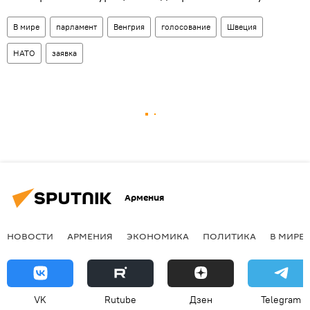
В мире
парламент
Венгрия
голосование
Швеция
НАТО
заявка
Армения
НОВОСТИ
АРМЕНИЯ
ЭКОНОМИКА
ПОЛИТИКА
В МИРЕ
VK
Rutube
Дзен
Telegram