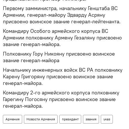
Первому замминистра, начальнику Генштаба ВС
Армении, генерал-майору Эдварду Асряну
присвоено воинское звание генерал-лейтенанта.
Командиру Особого армейского корпуса ВС
Армении полковнику Армену Гезаляну присвоено
звание генерал-майора.
Полковнику Гору Никояну присвоено воинское
звание генерал-майора
Начальнику инженерных войск ВС РА полковнику
Карену Григоряну присвоено воинское звание
генерал-майора.
Командиру 2-го армейского корпуса полковнику
Гарегину Погосяну присвоено воинское звание
генерал-майора.
Армения
Новости Армения
президент
звания
указ