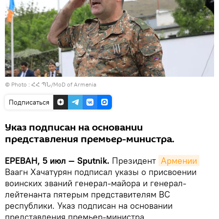
© Photo : ՀՀ ՊՆ/MoD of Armenia
Подписаться
Указ подписан на основании
представления премьер-министра.
ЕРЕВАН, 5 июл — Sputnik.
Президент
Армении
Ваагн Хачатурян подписал указы о присвоении
воинских званий генерал-майора и генерал-
лейтенанта пятерым представителям ВС
республики. Указ подписан на основании
представления премьер-министра.