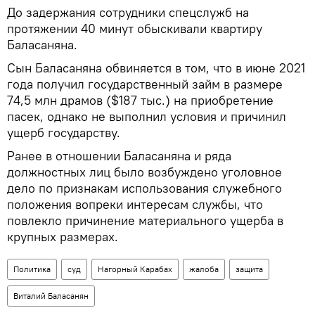
До задержания сотрудники спецслужб на
протяжении 40 минут обыскивали квартиру
Баласаняна.
Сын Баласаняна обвиняется в том, что в июне 2021
года получил государственный займ в размере
74,5 млн драмов ($187 тыс.) на приобретение
пасек, однако не выполнил условия и причинил
ущерб государству.
Ранее в отношении Баласаняна и ряда
должностных лиц было возбуждено уголовное
дело по признакам использования служебного
положения вопреки интересам службы, что
повлекло причинение материального ущерба в
крупных размерах.
Политика
суд
Нагорный Карабах
жалоба
защита
Виталий Баласанян