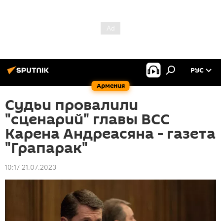
РУС
Армения
Судьи провалили
"сценарий" главы ВСС
Карена Андреасяна - газета
"Грапарак"
10:17 21.07.2023