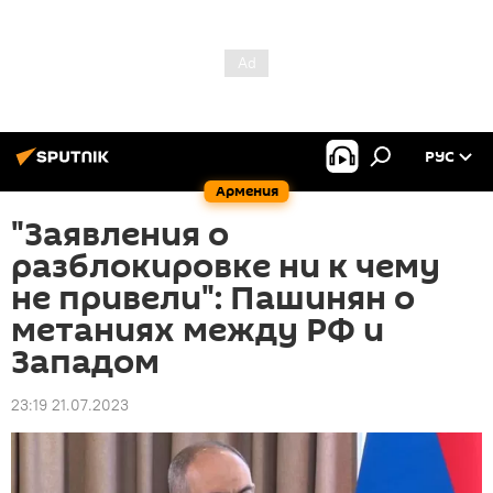
РУС
Армения
"Заявления о
разблокировке ни к чему
не привели": Пашинян о
метаниях между РФ и
Западом
23:19 21.07.2023