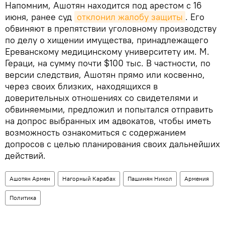
Напомним, Ашотян находится под арестом с 16
июня, ранее суд
отклонил жалобу защиты
. Его
обвиняют в препятствии уголовному производству
по делу о хищении имущества, принадлежащего
Ереванскому медицинскому университету им. М.
Гераци, на сумму почти $100 тыс. В частности, по
версии следствия, Ашотян прямо или косвенно,
через своих близких, находящихся в
доверительных отношениях со свидетелями и
обвиняемыми, предложил и попытался отправить
на допрос выбранных им адвокатов, чтобы иметь
возможность ознакомиться с содержанием
допросов с целью планирования своих дальнейших
действий.
Ашотян Армен
Нагорный Карабах
Пашинян Никол
Армения
Политика