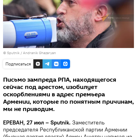
© Sputnik / Andranik Ghazaryan
Подписаться
Письмо зампреда РПА, находящегося
сейчас под арестом, изобилует
оскорблениями в адрес премьера
Армении, которые по понятным причинам,
мы не приводим.
ЕРЕВАН, 27 июл – Sputnik.
Заместитель
председателя Республиканской партии Армении
(бывшая партия власти) Армен Ашотян написал из