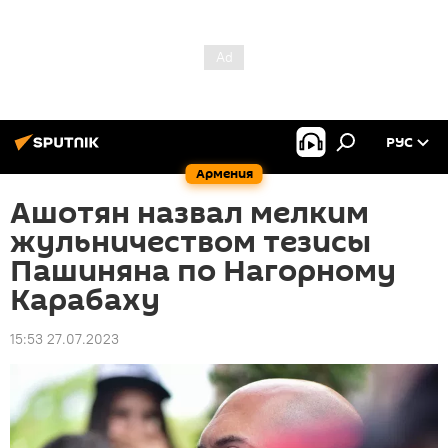
РУС
Армения
Ашотян назвал мелким
жульничеством тезисы
Пашиняна по Нагорному
Карабаху
15:53 27.07.2023