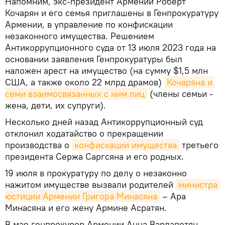
Напомним, экс-президент Армении Роберт
Кочарян и его семья приглашены в Генпрокуратуру
Армении, в управление по конфискации
незаконного имущества. Решением
Антикоррупционного суда от 13 июля 2023 года на
основании заявления Генпрокуратуры был
наложен арест на имущество (на сумму $1,5 млн
США, а также около 22 млрд драмов)
Кочаряна и 
семи взаимосвязанных с ним лиц
(члены семьи -
жена, дети, их супруги).
Несколько дней назад Антикоррупционный суд
отклонил ходатайство о прекращении
производства о
конфискации имущества
третьего
президента Сержа Саргсяна и его родных.
19 июля в прокуратуру по делу о незаконно
нажитом имуществе вызвали родителей
министра 
юстиции Армении Григора Минасяна
– Ара
Минасяна и его жену Армине Асратян.
В мае генпрокурор Армении Анна Вардапетян