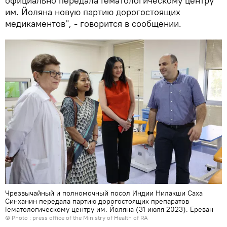
официально передала Гематологическому центру
им. Йоляна новую партию дорогостоящих
медикаментов", - говорится в сообщении.
Чрезвычайный и полномочный посол Индии Нилакши Саха
Синханин передала партию дорогостоящих препаратов
Гематологическому центру им. Йоляна (31 июля 2023). Еревaн
© Photo :
press office of the Ministry of Health of RA