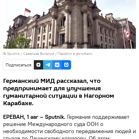
© Sputnik / Савельев Виталий
/
Перейти в фотобанк
Подписаться
Германский МИД рассказал, что
предпринимает для улучшения
гуманитарной ситуации в Нагорном
Карабахе.
ЕРЕВАН, 1 авг – Sputnik.
Германия поддерживает
решение Международного суда ООН о
необходимости свободного передвижения людей и
грузов по Лачинскому коридору. Об этом