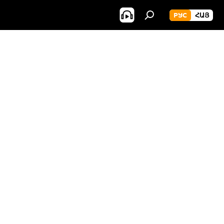
РУС
ՀԱՅ