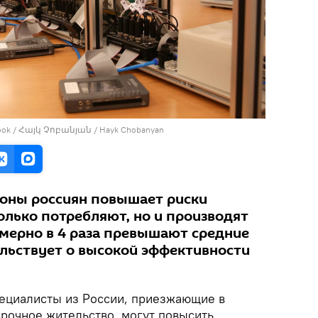
ebook / Հայկ Չոբանյան / Hayk Chobanyan
роны россиян повышает риски
олько потребляют, но и производят
имерно в 4 раза превышают средние
ельствует о высокой эффективности
циалисты из России, приезжающие в
срочное жительство, могут повысить