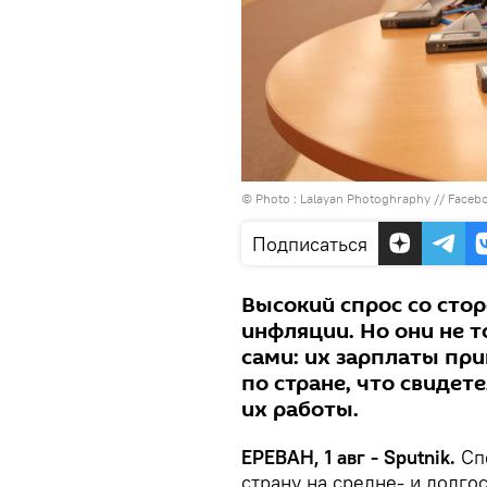
© Photo :
Lalayan Photoghraphy // Fac
Подписаться
Высокий спрос со сто
инфляции. Но они не т
сами: их зарплаты пр
по стране, что свидет
их работы.
ЕРЕВАН, 1 авг - Sputnik.
Спе
страну на средне- и долго