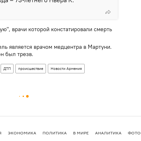
ую", врачи которой констатировали смерть
ель является врачом медцентра в Мартуни.
он был трезв.
ДТП
происшествие
Новости Армения
Я
ЭКОНОМИКА
ПОЛИТИКА
В МИРЕ
АНАЛИТИКА
ФОТО