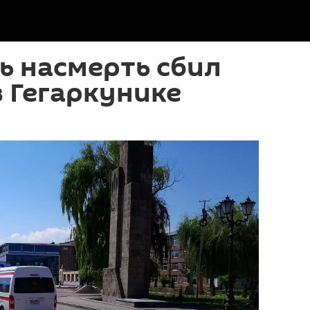
ь насмерть сбил
 Гегаркунике