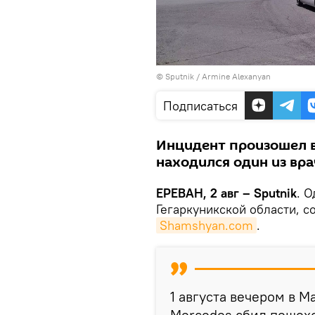
© Sputnik / Armine Alexanyan
Подписаться
Инцидент произошел в
находился один из вр
ЕРЕВАН, 2 авг – Sputnik
. 
Гегаркуникской области, 
Shamshyan.com
.
1 августа вечером в М
Mercedes сбил пешехо