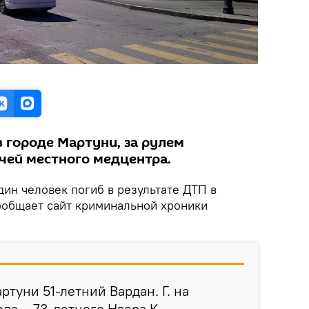
 городе Мартуни, за рулем
ачей местного медцентра.
Один человек погиб в результате ДТП в
сообщает сайт криминальной хроники
артуни 51-летний Вардан. Г. на
да – 73-летнего Нвера К.