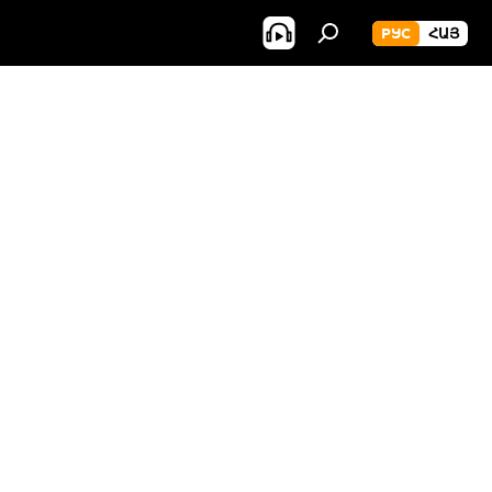
РУС
ՀԱՅ