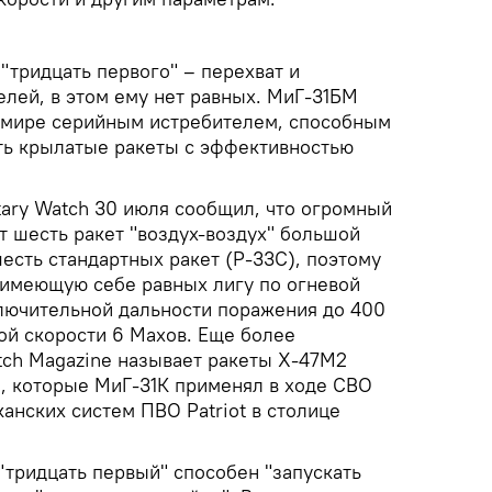
"тридцать первого" – перехват и
лей, в этом ему нет равных. МиГ-31БМ
 мире серийным истребителем, способным
ть крылатые ракеты с эффективностью
tary Watch 30 июля сообщил, что огромный
т шесть ракет "воздух-воздух" большой
есть стандартных ракет (Р-33С), поэтому
е имеющую себе равных лигу по огневой
лючительной дальности поражения до 400
ой скорости 6 Махов. Еще более
tch Magazine называет ракеты Х-47М2
), которые МиГ-31К применял в ходе СВО
анских систем ПВО Patriot в столице
"тридцать первый" способен "запускать