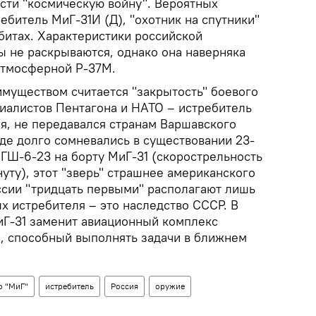
ести "космическую войну". Вероятных
ебитель МиГ-31И (Д), "охотник на спутники"
битах. Характеристики российской
ы не раскрываются, однако она наверняка
атмосферной Р-37М.
муществом считается "закрытость" боевого
циалистов Пентагона и НАТО – истребитель
ся, не передавался странам Варшавского
де долго сомневались в существовании 23-
ГШ-6-23 на борту МиГ-31 (скорострельность
нуту), этот "зверь" страшнее американского
оссии "тридцать первыми" располагают лишь
х истребителя – это наследство СССР. В
Г-31 заменит авиационный комплекс
1, способный выполнять задачи в ближнем
о "МиГ"
истребитель
Россия
оружие