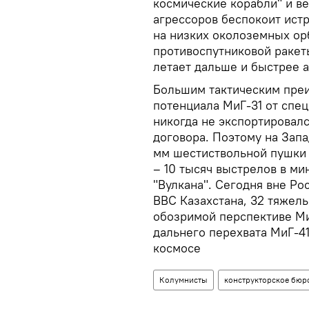
космические корабли" и в
агрессоров беспокоит истр
на низких околоземных ор
противоспутниковой ракет
летает дальше и быстрее 
Большим тактическим преи
потенциала МиГ-31 от спе
никогда не экспортировал
договора. Поэтому на Запа
мм шестиствольной пушки 
– 10 тысяч выстрелов в ми
"Вулкана". Сегодня вне Р
ВВС Казахстана, 32 тяжелы
обозримой перспективе Ми
дальнего перехвата МиГ-4
космосе
Колумнисты
конструкторское бюр