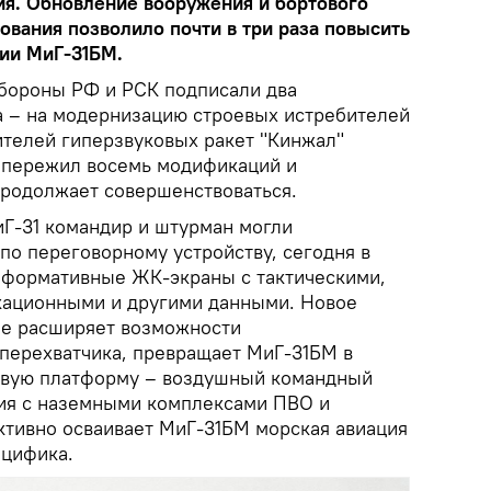
ия. Обновление вооружения и бортового
ования позволило почти в три раза повысить
ии МиГ-31БМ.
бороны РФ и РСК подписали два
а – на модернизацию строевых истребителей
ителей гиперзвуковых ракет "Кинжал"
 пережил восемь модификаций и
продолжает совершенствоваться.
Г-31 командир и штурман могли
по переговорному устройству, сегодня в
нформативные ЖК-экраны с тактическими,
кационными и другими данными. Новое
ие расширяет возможности
перехватчика, превращает МиГ-31БМ в
вую платформу – воздушный командный
вия с наземными комплексами ПВО и
ктивно осваивает МиГ-31БМ морская авиация
ецифика.