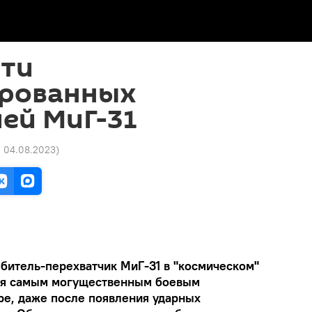
ти
рованных
ей МиГ-31
11 04.08.2023
)
битель-перехватчик МиГ-31 в "космическом"
тся самым могущественным боевым
е, даже после появления ударных