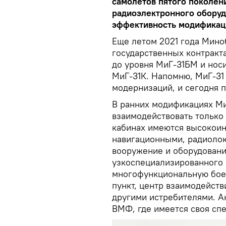
самолетов пятого поколен
радиоэлектронного оборуд
эффективность модификац
Еще летом 2021 года Мино
государственных контракт
до уровня МиГ-31БМ и нос
МиГ-31К. Напомню, МиГ-31
модернизаций, и сегодня 
В ранних модификациях Ми
взаимодействовать только 
кабинах имеются высокои
навигационными, радиоло
вооружение и оборудован
узкоспециализированного 
многофункциональную бое
пункт, центр взаимодейст
другими истребителями. А
ВМФ, где имеется своя сп