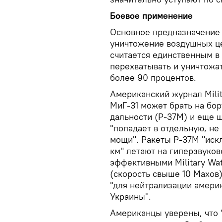
Боевое применение
Основное предназначение 
уничтожение воздушных це
считается единственным в
перехватывать и уничтожа
более 90 процентов.
Американский журнал Mili
МиГ-31 может брать на бор
дальности (Р-37М) и еще ш
"попадает в отдельную, н
мощи". Ракеты Р-37М "иск
км" летают на гиперзвуков
эффективными Military Wa
(скорость свыше 10 Махов
"для нейтрализации америк
Украины".
Американцы уверены, что 