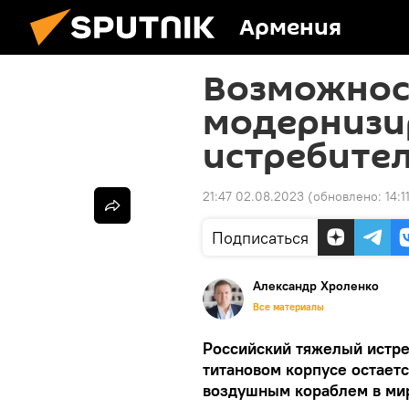
Армения
Возможнос
модернизи
истребител
21:47 02.08.2023
(обновлено:
14:
Подписаться
Александр Хроленко
Все материалы
Российский тяжелый истре
титановом корпусе остае
воздушным кораблем в мир