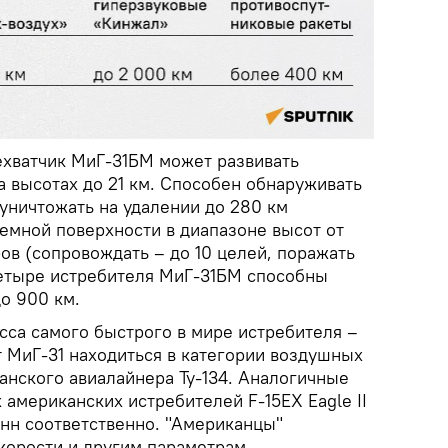
хватчик МиГ-31БМ может развивать
а высотах до 21 км. Способен обнаруживать
 уничтожать на удалении до 280 км
емной поверхности в диапазоне высот от
ов (сопровождать – до 10 целей, поражать
етыре истребителя МиГ-31БМ способны
о 900 км.
сса самого быстрого в мире истребителя –
т МиГ-31 находиться в категории воздушных
анского авиалайнера Ту-134. Аналогичные
американских истребителей F-15EX Eagle II
тонн соответственно. "Американцы"
корости и другим параметрам.