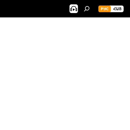
РУС
ՀԱՅ