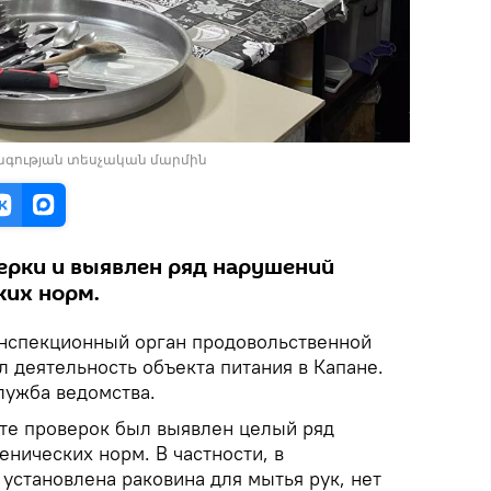
նգության տեսչական մարմին
рки и выявлен ряд нарушений
ких норм.
нспекционный орган продовольственной
 деятельность объекта питания в Капане.
лужба ведомства.
ате проверок был выявлен целый ряд
нических норм. В частности, в
установлена раковина для мытья рук, нет