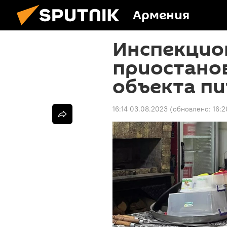
Армения
Инспекцио
приостано
объекта пи
16:14 03.08.2023
(обновлено:
16: