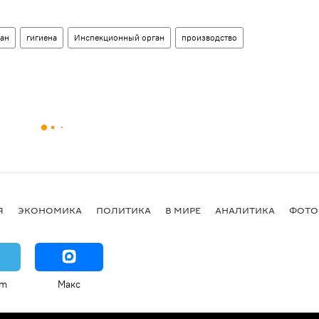
ан
гигиена
Инспекционный орган
производство
Я
ЭКОНОМИКА
ПОЛИТИКА
В МИРЕ
АНАЛИТИКА
ФОТО
am
Макс