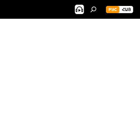
РУС
ՀԱՅ