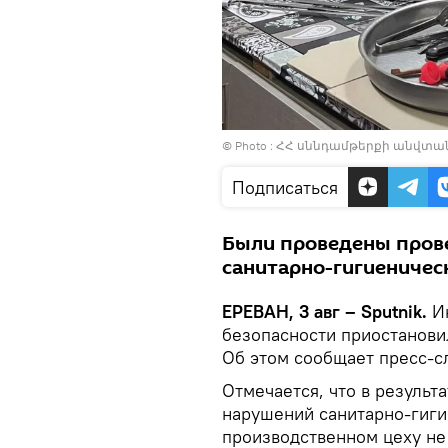
© Photo :
ՀՀ սննդամթերքի անվտա
Подписаться
Были проведены прове
санитарно-гигиеничес
ЕРЕВАН, 3 авг – Sputnik.
И
безопасности приостановил
Об этом сообщает пресс-с
Отмечается, что в результ
нарушений санитарно-гигие
производственном цеху не 