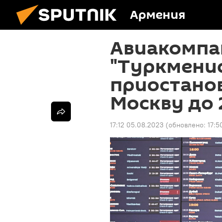
Армения
Авиакомпа
"Туркмени
приостанов
Москву до 
17:12 05.08.2023
(обновлено:
17:5