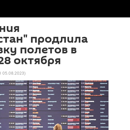
ния
стан" продлила
ку полетов в
28 октября
0 05.08.2023
)