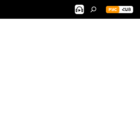
РУС
ՀԱՅ