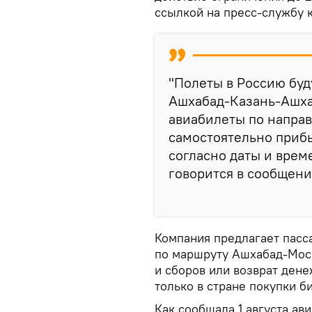
ссылкой на пресс-службу 
"Полеты в Россию буд
Ашхабад-Казань-Ашх
авиабилеты по напра
самостоятельно прибы
согласно даты и време
говорится в сообщени
Компания предлагает пас
по маршруту Ашхабад-Моск
и сборов или возврат ден
только в стране покупки б
Как сообщала 1 августа ав