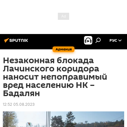
РУС
Армения
Незаконная блокада
Лачинского коридора
наносит непоправимый
вред населению НК –
Бадалян
12:52 05.08.2023