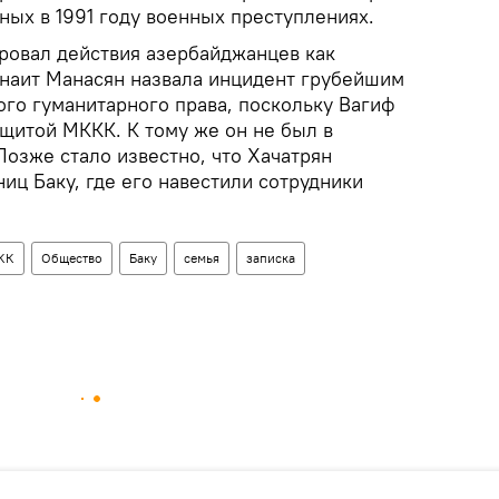
ных в 1991 году военных преступлениях.
овал действия азербайджанцев как
наит Манасян назвала инцидент грубейшим
о гуманитарного права, поскольку Вагиф
ащитой МККК. К тому же он не был в
озже стало известно, что Хачатрян
ниц Баку, где его навестили сотрудники
КК
Общество
Баку
семья
записка