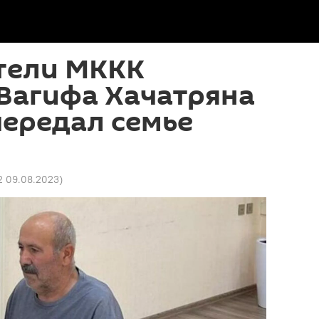
тели МККК
Вагифа Хачатряна
 передал семье
52 09.08.2023
)