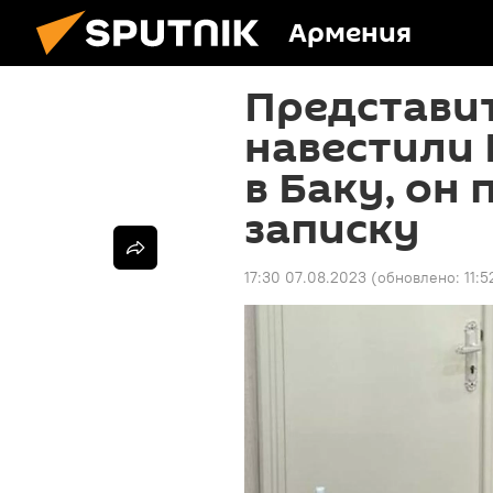
Армения
Представи
навестили 
в Баку, он
записку
17:30 07.08.2023
(обновлено:
11: