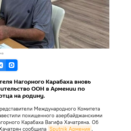
на
еля Нагорного Карабаха вновь
вительство ООН в Армении по
отца на родину.
едставители Международного Комитета
навестили похищенного азербайджанскими
горного Карабаха Вагифа Хачатряна. Об
 Хачатрян сообщила
Sputnik Армения
.