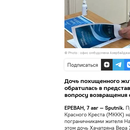
© Photo : офис омбудсмена Азербайджа
Подписаться
Дочь похищенного жит
обратилась в предста
вопросу возвращения 
ЕРЕВАН, 7 авг — Sputnik.
Пр
Красного Креста (МККК) 
пограничниками жителя На
этом дочь Хачатряна Вера