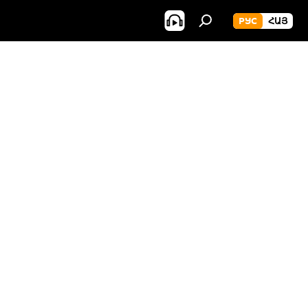
РУС
ՀԱՅ