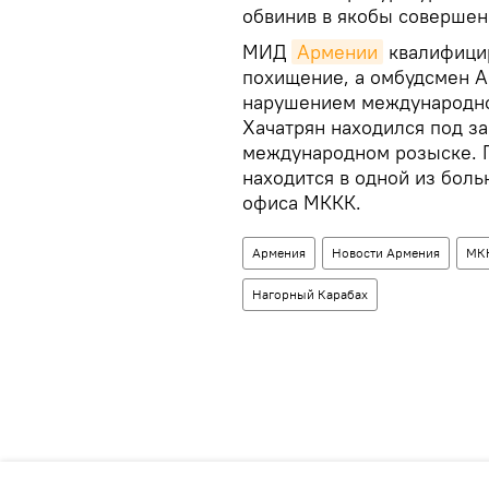
обвинив в якобы совершен
МИД
Армении
квалифицир
похищение, а омбудсмен А
нарушением международног
Хачатрян находился под з
международном розыске. П
находится в одной из боль
офиса МККК.
Армения
Новости Армения
МК
Нагорный Карабах