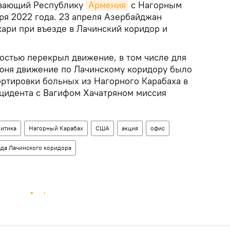
ывающий Республику
Армения
с Нагорным
ря 2022 года. 23 апреля Азербайджан
кари при въезде в Лачинский коридор и
остью перекрыл движение, в том числе для
юня движение по Лачинскому коридору было
ортировки больных из Нагорного Карабаха в
цидента с Вагифом Хачатряном миссия
итика
Нагорный Карабах
США
акция
офис
да Лачинского коридора