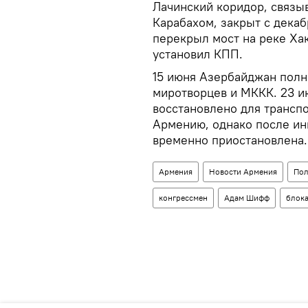
Лачинский коридор, связ
Карабахом, закрыт с декаб
перекрыл мост на реке Ха
установил КПП.
15 июня Азербайджан полн
миротворцев и МККК. 23 и
восстановлено для трансп
Армению, однако после ин
временно приостановлена.
Армения
Новости Армения
Пол
конгрессмен
Адам Шифф
блока