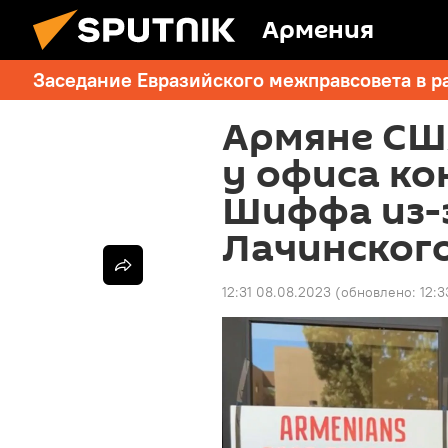
Армения
Заседание Евразийского межправсовета в р
Армяне СШ
у офиса ко
Шиффа из-
Лачинског
12:31 08.08.2023
(обновлено:
12:3