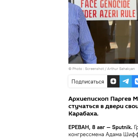
© Photo :
Screenshot / Arthur Sahakyan
Подписаться
Архиепископ Паргев М
стучаться в двери сво
Карабаха.
ЕРЕВАН, 8 авг — Sputnik.
Г
конгрессмена Адама Шиффа