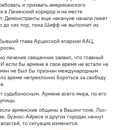
ребовать и призвать американского
я в Лачинский коридор и на месте
ит. Демонстранты еще накануне начали пикет
ю до сих пор, пока Шифф не выполнит их
 бывший глава Арцахской епархии ААЦ,
росян.
ю лечения священник заявил, что главный
 И если бы армяне в свое время не встали на
армян не был бы признан международным
ало время непреклонно бороться за свободу
а.
т судьбоносным. Армяне всего мира, по его
улицы.
 если армянские общины в Вашингтоне, Лос-
е, Буэнос-Айресе и других городах начнут
 властей, то ситуация изменится.