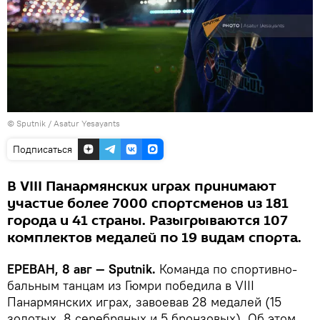
© Sputnik / Asatur Yesayants
Подписаться
В VIII Панармянских играх принимают
участие более 7000 спортсменов из 181
города и 41 страны. Разыгрываются 107
комплектов медалей по 19 видам спорта.
ЕРЕВАН, 8 авг — Sputnik.
Команда по спортивно-
бальным танцам из Гюмри победила в VIII
Панармянских играх, завоевав 28 медалей (15
золотых, 8 серебряных и 5 бронзовых). Об этом