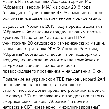
машин. Из переданных Иракской армии 140
"Абрамсов" версии M1A1 к исходу 2016 года
"джихадисты" уничтожили 47. Уязвимыми на поле
боя оказались даже современные модификации.
Саудовская Аравия в 2015 году передала десятки
"Абрамсов" йеменским отрядам, воющим против
хуситов. "Повстанцы" за год огнем ПТУР
уничтожили 20 саудовских (американских) машин,
в том числе три танка M1A2S Abrams. Заметим,
"Абрамсы" всегда действовали при поддержке с
воздуха, их никогда не уничтожала армейская и
штурмовая авиация технологически
превосходящего противника – на удалении 10 км.
Появление на украинском ТВД танков Leopard 2A4
не повлияло на огневое, тактическое и
стратегическое доминирование российских войск.
Не спасут ВСУ от поражения и три десятка старых
американских танков. "Абрамсы" и другие
натовские ОБТ чрезмерно "мифологизированы",