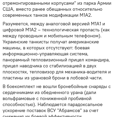
отремонтированными корпусами" из парка Армии
США, вместо ранее обещанных относительно
современных танков модификации M1A2.
Разумеется, между аналоговой версией M1A1 и
цифровой M1A2 – технологическая пропасть (как
между проводным и мобильным телефоном).
Украинские танкисты получат американские
машины, в которых отсутствуют: боевая
информационно-управляющая система,
панорамный тепловизионный прицел командира,
прицел наводчика со стабилизацией в двух
плоскостях, тепловизор для механика-водителя и
пластины из урановой брони в лобовой части.
В боекомплект не вошли бронебойные снаряды с
сердечниками из обедненного урана (дали
вольфрамовые с пониженной пробивной
способностью). Наблюдается парадоксальное
ускорение поставок ВСУ "Абрамсов" за счет
снижения их боевой эффективности.