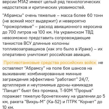
версии M1A2 имеют целый ряд технологических
недостатков и критических уязвимостей.
"Абрамсы" очень тяжелые – масса более 60 тонн
(не всякий мост выдержит) и невероятно
"прожорливые" – расход авиационного керосина
до 700 литров на 100 км. На украинском ТВД
невозможно представить сопровождающие
танкистов ВСУ длинные колонны
топливозаправщиков (как это было в Ираке) – их
оперативно уничтожит российская авиация.
Противотанковые средства российских войск
не
оставляют "Абрамсу" на поле боя шансов на
выживание: комбинированные минные
заграждения эффективно "работают" 24/7,
артиллерия и неутомимые дроны-камикадзе
"Ланцет" бьют без промаха, Т-90М "Прорыв"
поражает тяжелую бронетехнику на удалении до 5
км, ракета "Вихрь-М" (Ка-52) и ПТРК "Корнет" до
10 км.