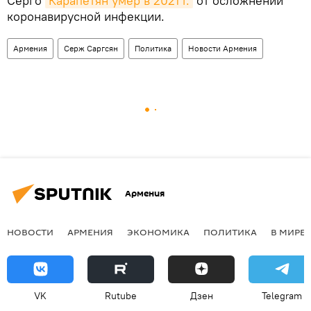
Серго
Карапетян умер в 2021 г.
от осложнений
коронавирусной инфекции.
Армения
Серж Саргсян
Политика
Новости Армения
Армения
НОВОСТИ
АРМЕНИЯ
ЭКОНОМИКА
ПОЛИТИКА
В МИРЕ
VK
Rutube
Дзен
Telegram