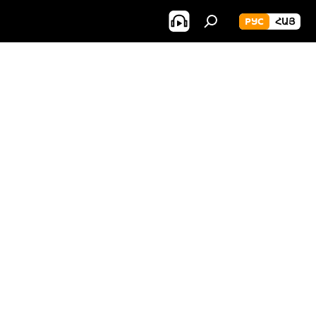
РУС
ՀԱՅ