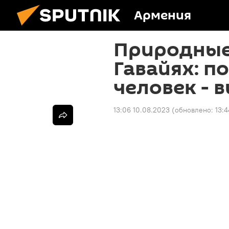
Армения
Природные
Гавайях: п
человек - 
13:06 10.08.2023
(обновлено:
13: