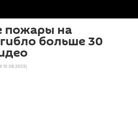
 пожары на
огибло больше 30
видео
44 10.08.2023
)