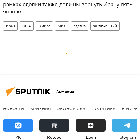
рамках сделки также должны вернуть Ирану пять
человек.
Иран
США
В мире
МИД
сделка
заключенный
Армения
НОВОСТИ
АРМЕНИЯ
ЭКОНОМИКА
ПОЛИТИКА
В МИРЕ
VK
Rutube
Дзен
Telegram