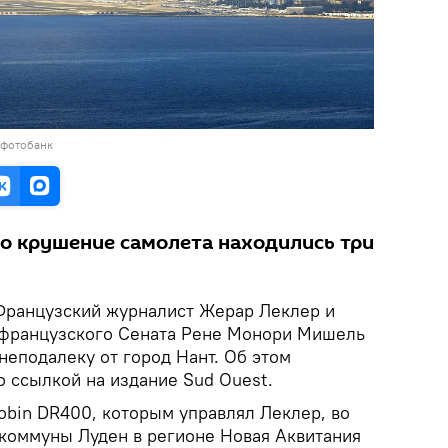
 фотобанк
о крушение самолета находились три
Французский журналист Жерар Леклер и
 французского Сената Рене Монори Мишель
неподалеку от город Нант. Об этом
о ссылкой на издание Sud Ouest.
obin DR400, которым управлял Леклер, во
 коммуны Луден в регионе Новая Аквитания