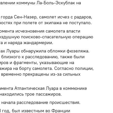
авлении коммуны Ла-Боль-Эскублак на
горда Сен-Назер, самолет исчез с радаров,
остях при полете от экипажа не поступало.
момента исчезновения самолета власти
воздушную поисково-спасательную операцию
та и наряда жандармерии.
лах Луары обнаружила обломки фюзеляжа.
 близкого к расследованию, также были
иров и фрагменты, указывающие на
ажира на борту самолета. Согласно полиции,
 временно прекращены из-за сильных
мента Атлантическая Луара в коммюнике
 находились трое пассажиров.
 начала расследование происшествия.
1 год, был известным во Франции