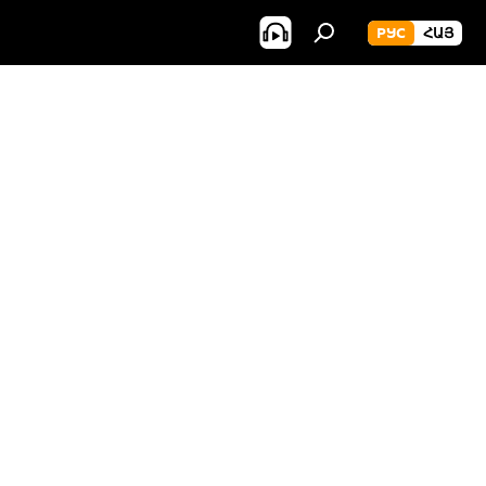
РУС
ՀԱՅ