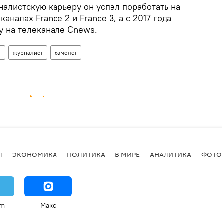
налистскую карьеру он успел поработать на
каналах France 2 и France 3, а с 2017 года
у на телеканале Cnews.
т
журналист
самолет
Я
ЭКОНОМИКА
ПОЛИТИКА
В МИРЕ
АНАЛИТИКА
ФОТО
am
Макс