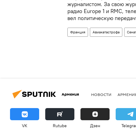
журналистом. За свою жур
радио Europe 1 и RMC, теле
вел политическую передач
Франция
Авиакатастрофа
Сена
Армения
НОВОСТИ
АРМЕНИ
VK
Rutube
Дзен
Telegr