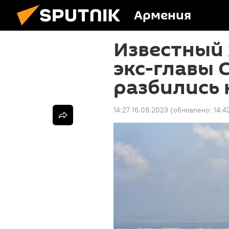
Армения
Известный 
экс-главы 
разбились 
14:27 16.08.2023
(обновлено:
14:4