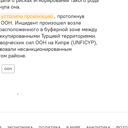
али о рисках игнорирования такого рода
ула она.
устроили провокацию
, протолкнув
 ООН. Инцидент произошел возле
 расположенного в буферной зоне между
оккупированными Турцией территориями.
ворческих сил ООН на Кипре (UNFICYP),
вовали несанкционированным
том районе.
ООН
Я
ЭКОНОМИКА
ПОЛИТИКА
В МИРЕ
АНАЛИТИКА
ФОТО