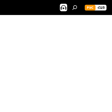
РУС
ՀԱՅ