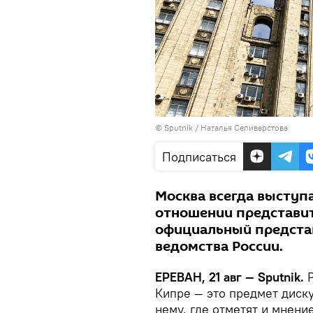
© Sputnik / Наталья Селиверстова
Подписаться
Москва всегда выступа
отношении представи
официальный предста
ведомства России.
ЕРЕВАН, 21 авг — Sputnik.
Р
Кипре — это предмет диску
нему, где отметят и мнени