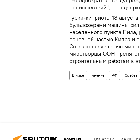
"Неоднократно предупрежд
происшествий", — подчеркн
Турки-киприоты 18 августа
бульдозерами машины сил
населенного пункта Пила,
основной частью Кипра и 
Согласно заявлению мирот
миротворцы ООН препятст
строительным работам в э
В мире
мнение
РФ
Совбез
Армения
НОВОСТИ
АРМЕНИ