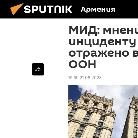
Армения
МИД: мнен
инциденту 
отражено в
ООН
19:35 21.08.2023