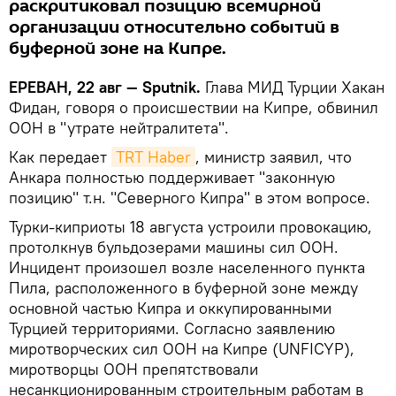
раскритиковал позицию всемирной
организации относительно событий в
буферной зоне на Кипре.
ЕРЕВАН, 22 авг — Sputnik.
Глава МИД Турции Хакан
Фидан, говоря о происшествии на Кипре, обвинил
ООН в "утрате нейтралитета".
Как передает
TRT Haber
, министр заявил, что
Анкара полностью поддерживает "законную
позицию" т.н. "Северного Кипра" в этом вопросе.
Турки-киприоты 18 августа устроили провокацию,
протолкнув бульдозерами машины сил ООН.
Инцидент произошел возле населенного пункта
Пила, расположенного в буферной зоне между
основной частью Кипра и оккупированными
Турцией территориями. Согласно заявлению
миротворческих сил ООН на Кипре (UNFICYP),
миротворцы ООН препятствовали
несанкционированным строительным работам в