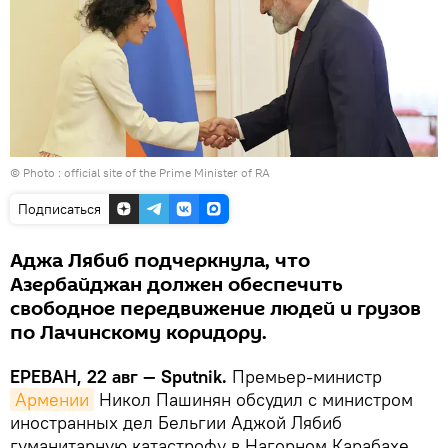
© Photo :
official site of the Prime Minister of RA
Подписаться
Аджа Лябиб подчеркнула, что
Азербайджан должен обеспечить
свободное передвижение людей и грузов
по Лачинскому коридору.
ЕРЕВАН, 22 авг — Sputnik.
Премьер-министр
Армении
Никол Пашинян обсудил с министром
иностранных дел Бельгии Аджой Лябиб
гуманитарную катастрофу в Нагорном Карабахе.