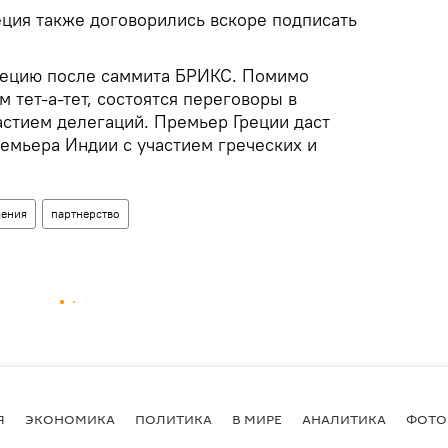
еция также договорились вскоре подписать
рецию после саммита БРИКС. Помимо
 тет-а-тет, состоятся переговоры в
астием делегаций. Премьер Греции даст
ремьера Индии с участием греческих и
ения
партнерство
Я
ЭКОНОМИКА
ПОЛИТИКА
В МИРЕ
АНАЛИТИКА
ФОТО