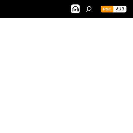
РУС
ՀԱՅ