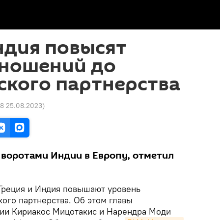
ндия повысят
тношений до
ского партнерства
28 25.08.2023
)
 воротами Индии в Европу, отметил
Греция и Индия повышают уровень
ого партнерства. Об этом главы
дии Кириакос Мицотакис и Нарендра Моди