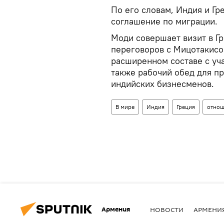
По его словам, Индия и Гр
соглашение по миграции.
Моди совершает визит в Г
переговоров с Мицотакисом
расширенном составе с уч
также рабочий обед для п
индийских бизнесменов.
В мире
Индия
Греция
отнош
Армения
НОВОСТИ
АРМЕНИ