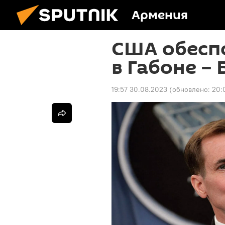
Армения
США обесп
в Габоне –
19:57 30.08.2023
(обновлено:
20: