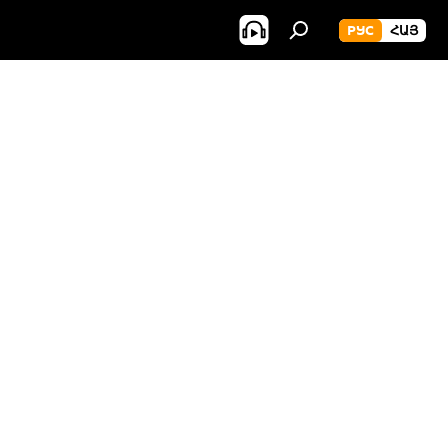
РУС
ՀԱՅ