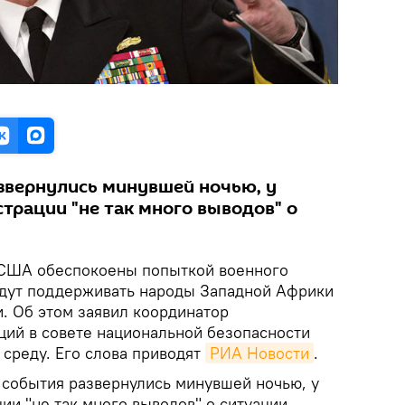
звернулись минувшей ночью, у
трации "не так много выводов" о
ША обеспокоены попыткой военного
будут поддерживать народы Западной Африки
․ Об этом заявил координатор
ций в совете национальной безопасности
 среду. Его слова приводят
РИА Новости
.
у события развернулись минувшей ночью, у
и "не так много выводов" о ситуации.