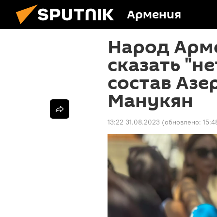
Армения
Народ Арм
сказать "н
состав Азе
Манукян
13:22 31.08.2023
(обновлено:
15:4