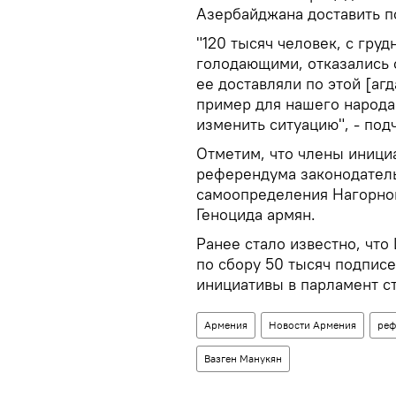
Азербайджана доставить п
"120 тысяч человек, с гру
голодающими, отказались о
ее доставляли по этой [аг
пример для нашего народа
изменить ситуацию", - под
Отметим, что члены иници
референдума законодательн
самоопределения Нагорног
Геноцида армян.
Ранее стало известно, что
по сбору 50 тысяч подпис
инициативы в парламент с
Армения
Новости Армения
реф
Вазген Манукян