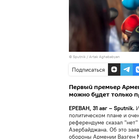
© Sputnik / Artak Aghababyan
Подписаться
Первый премьер Армен
можно будет только п
ЕРЕВАН, 31 авг – Sputnik.
И
политическом плане и оче
референдуме сказал "нет"
Азербайджана. Об это зая
обороны Армении Вазген М