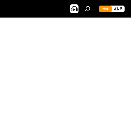
РУС
ՀԱՅ