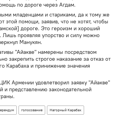
омощь по дороге через Агдам.
дными младенцами и стариками, да к тому же
т этой помощи, заявив, что не хотят, чтобы
дамской] дороге. Это героизм и хороший
. Лишь проявляя упорство и силу можно
черкнул Манукян.
ативы "Айакве" намерены посредством
о закрепить строгое наказание за отказ от
о Карабаха и принижение значения
 ЦИК Армении удовлетворил заявку "Айакве"
ей и представлению законодательной
траны.
ерендум
голосование
Нагорный Карабах