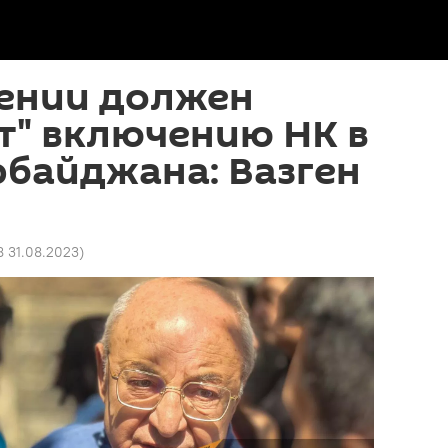
ении должен
ет" включению НК в
рбайджана: Вазген
8 31.08.2023
)