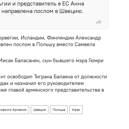
гии и представитель в ЕС Анна
и направлена послом в Швецию.
орвегии, Исландии, Финляндии Александр
авлен послом в Польшу вместо Самвела
Мисак Баласанян, сын бывшего мэра Гюмри
нт освободил Тиграна Балаяна от должности
дах и назначил его руководителем
кже главой армянского представительства в
овости Армения
Швеция
Польша
Ирак