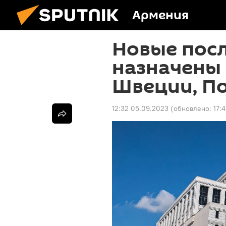
Армения
Новые пос
назначены 
Швеции, П
12:32 05.09.2023
(обновлено:
17: