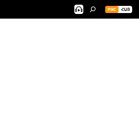
РУС
ՀԱՅ