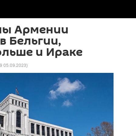
лы Армении
в Бельгии,
ольше и Ираке
49 05.09.2023
)