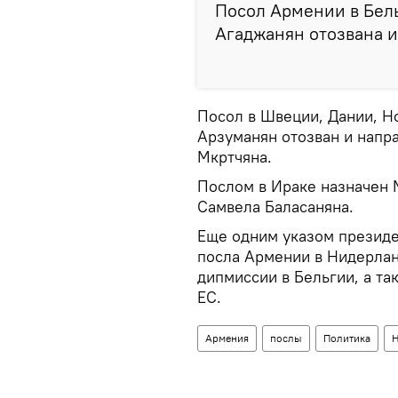
Посол Армении в Бель
Агаджанян отозвана 
Посол в Швеции, Дании, Н
Арзуманян отозван и напр
Мкртчяна.
Послом в Ираке назначен 
Самвела Баласаняна.
Еще одним указом президе
посла Армении в Нидерлан
дипмиссии в Бельгии, а та
ЕС.
Армения
послы
Политика
Н