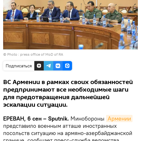
© Photo :
press office of MoD of RA
Подписаться
ВС Армении в рамках своих обязанностей
предпринимают все необходимые шаги
для предотвращения дальнейшей
эскалации ситуации.
ЕРЕВАН, 6 сен – Sputnik.
Минобороны
Армении
представило военным атташе иностранных
посольств ситуацию на армяно-азербайджанской
границе, сообщает пресс-служба ведомства.