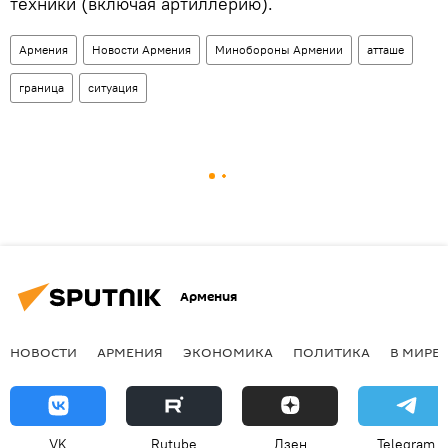
техники (включая артиллерию).
Армения
Новости Армения
Минобороны Армении
атташе
граница
ситуация
Армения
НОВОСТИ
АРМЕНИЯ
ЭКОНОМИКА
ПОЛИТИКА
В МИРЕ
VK
Rutube
Дзен
Telegram