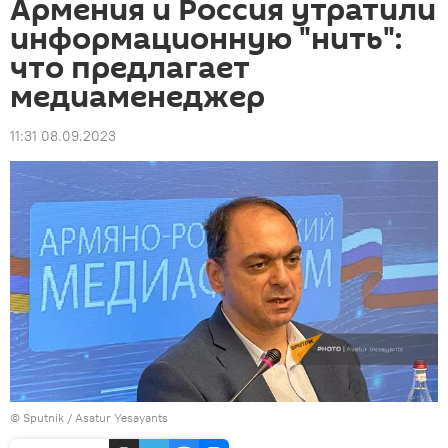
Армения и Россия утратили
информационную "нить":
что предлагает
медиаменеджер
11:31 08.09.2023
© Sputnik / Asatur Yesayants