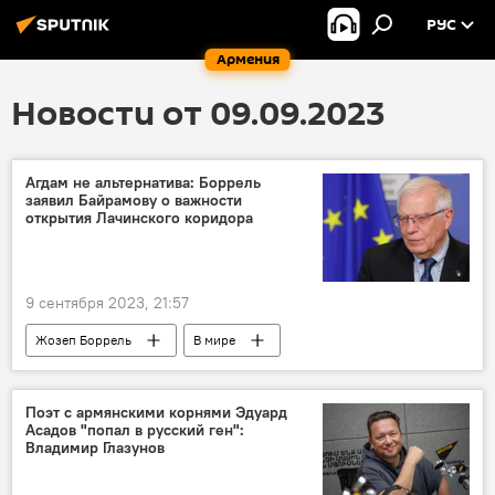
РУС
Армения
Новости от 09.09.2023
Агдам не альтернатива: Боррель
заявил Байрамову о важности
открытия Лачинского коридора
9 сентября 2023, 21:57
Жозеп Боррель
В мире
Лачинский коридор
Поэт с армянскими корнями Эдуард
Асадов "попал в русский ген":
Владимир Глазунов