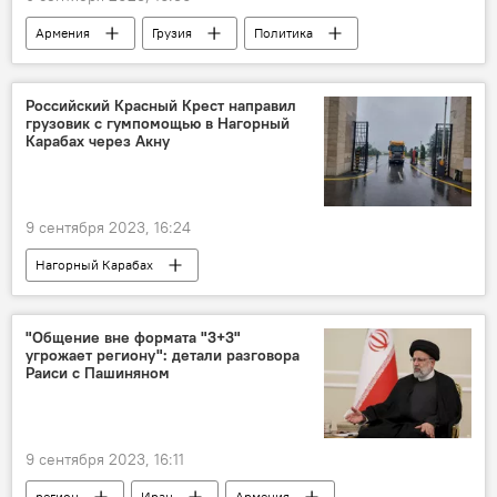
Армения
Грузия
Политика
Азербайджан
переговоры
Пашинян Никол
Российский Красный Крест направил
грузовик с гумпомощью в Нагорный
Карабах через Акну
9 сентября 2023, 16:24
Нагорный Карабах
блокада Лачинского коридора
гуманитарная помощь
"Общение вне формата "3+3"
угрожает региону": детали разговора
Раиси с Пашиняном
9 сентября 2023, 16:11
регион
Иран
Армения