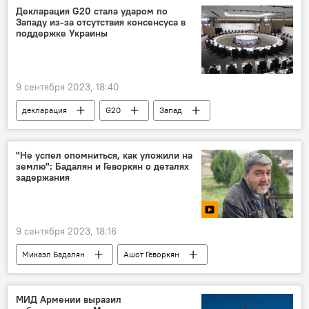
Декларация G20 стала ударом по
Западу из-за отсутствия консенсуса в
поддержке Украины
9 сентября 2023, 18:40
декларация
G20
Запад
Украина
В мире
"Не успел опомниться, как уложили на
землю": Бадалян и Геворкян о деталях
задержания
9 сентября 2023, 18:16
Микаэл Бадалян
Ашот Геворкян
Политика
Армения
задержание
СМИ
МИД Армении выразил