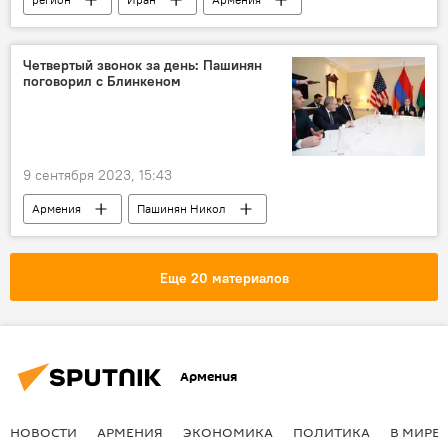
Пашинян Никол
Эбрахим Раиси
Политика
Новости Армения
Четвертый звонок за день: Пашинян
поговорил с Блинкеном
9 сентября 2023, 15:43
Армения
Пашинян Никол
Энтони Блинкен
Политика
Новости Армения
Еще 20 материалов
Армения
НОВОСТИ
АРМЕНИЯ
ЭКОНОМИКА
ПОЛИТИКА
В МИРЕ