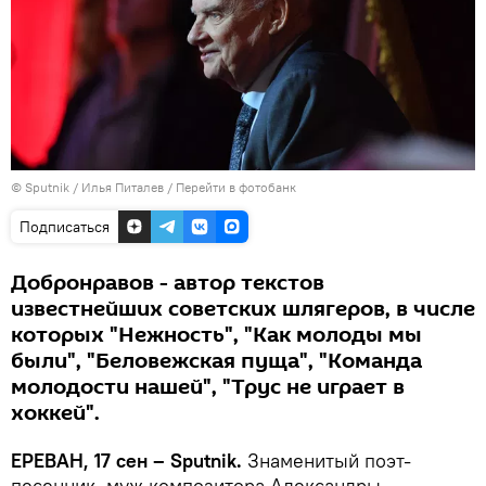
© Sputnik / Илья Питалев
/
Перейти в фотобанк
Подписаться
Добронравов - автор текстов
известнейших советских шлягеров, в числе
которых "Нежность", "Как молоды мы
были", "Беловежская пуща", "Команда
молодости нашей", "Трус не играет в
хоккей".
ЕРЕВАН, 17 сен – Sputnik.
Знаменитый поэт-
песенник, муж композитора Александры