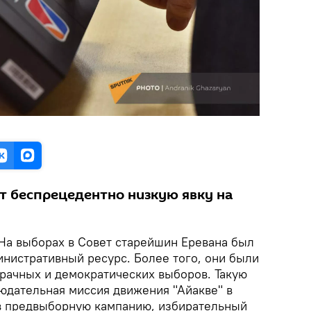
т беспрецедентно низкую явку на
На выборах в Совет старейшин Еревана был
инистративный ресурс. Более того, они были
зрачных и демократических выборов. Такую
юдательная миссия движения "Айакве" в
в предвыборную кампанию, избирательный