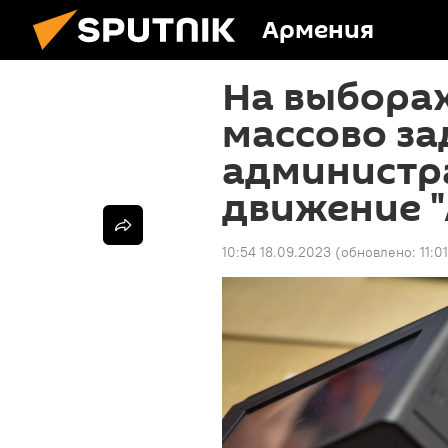
Армения
На выборах
массово за
администра
движение "
10:54 18.09.2023
(обновлено:
11:0