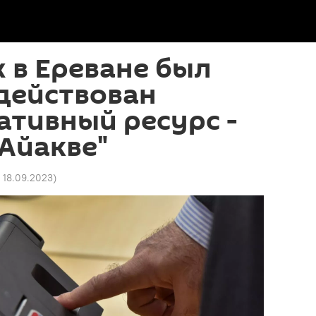
 в Ереване был
действован
тивный ресурс -
Айакве"
1 18.09.2023
)