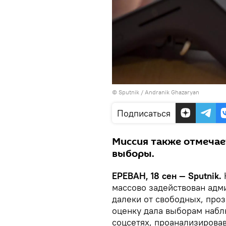
© Sputnik / Andranik Ghazaryan
Подписаться
Миссия также отмечае
выборы.
ЕРЕВАН, 18 сен — Sputnik.
массово задействован адм
далеки от свободных, про
оценку дала выборам набл
соцсетях, проанализирова