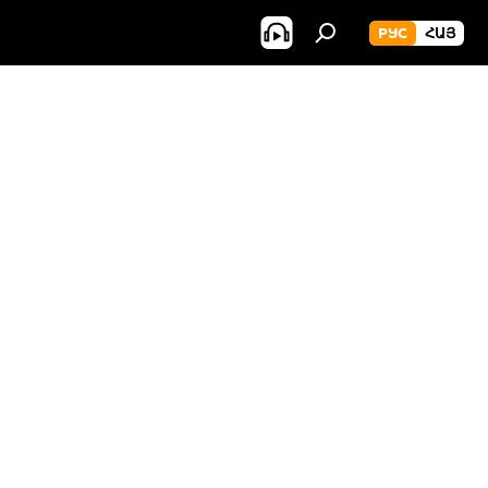
РУС
ՀԱՅ