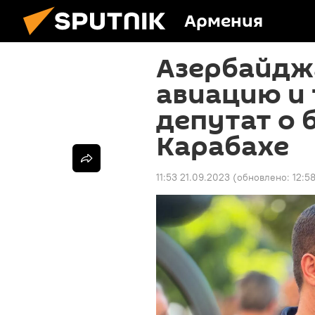
Армения
Азербайдж
авиацию и 
депутат о 
Карабахе
11:53 21.09.2023
(обновлено:
12:5