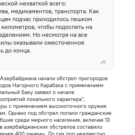
ческой нехваткой всего:
ива, медикаментов, транспорта. Как
йцам подчас приходилось пешком
 километров, чтобы подоспеть на
зделениям. Но несмотря на все
силы оказывали ожесточенное
ь до конца.
 Азербайджана начали обстрел пригородов
родов Нагорного Карабаха с применением
альный Баку заявил о начале
роприятий локального характера",
дары с применением высокоточного оружия
ам. Однако под обстрел попали гражданские
ибшие среди мирного населения, включая 13
тв азербайджанских обстрелов составило
менее 400 ранены. До сих пор неизвестно