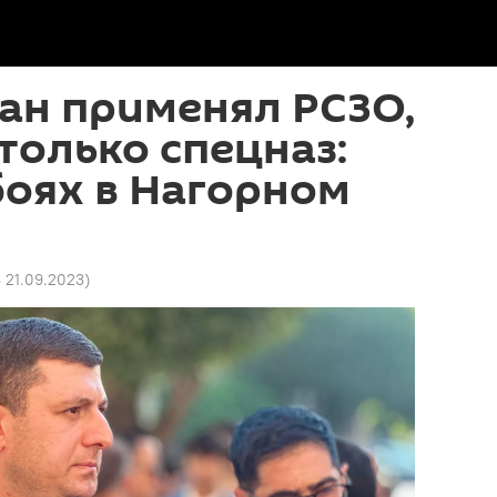
ан применял РСЗО,
только спецназ:
боях в Нагорном
8 21.09.2023
)