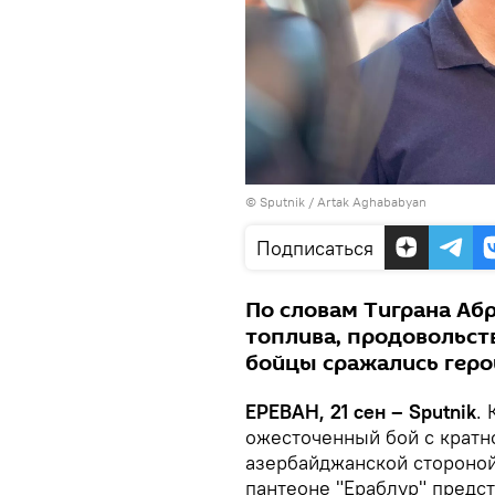
© Sputnik / Artak Aghababyan
Подписаться
По словам Тиграна Аб
топлива, продовольст
бойцы сражались геро
ЕРЕВАН, 21 сен – Sputnik
.
ожесточенный бой с кратн
азербайджанской стороной
пантеоне "Ераблур" предст