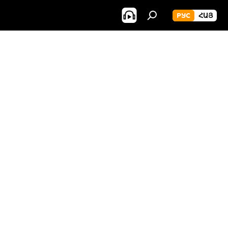
РУС
ՀԱՅ