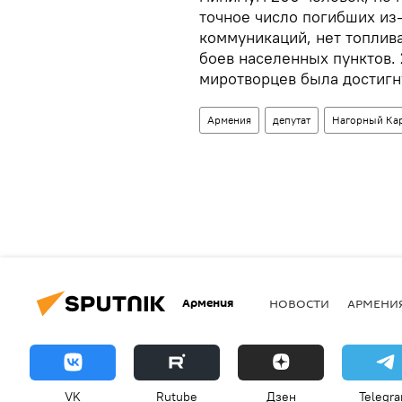
точное число погибших из-
коммуникаций, нет топлива
боев населенных пунктов.
миротворцев была достигн
Армения
депутат
Нагорный Ка
Армения
НОВОСТИ
АРМЕНИ
VK
Rutube
Дзен
Telegr