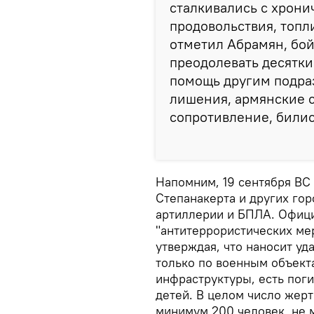
сталкивались с хрони
продовольствия, топл
отметил Абрамян, бо
преодолевать десятки
помощь другим подра
лишения, армянские 
сопротивление, билис
Напомним, 19 сентября ВС
Степанакерта и других го
артиллерии и БПЛА. Офици
"антитеррористических ме
утверждая, что наносит у
только по военным объект
инфраструктуры, есть пог
детей. В целом число жер
минимум 200 человек, не 