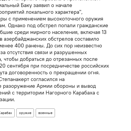
альный Баку заявил о начале
роприятий локального характера",
дары с применением высокоточного оружия
ам. Однако под обстрел попали гражданские
ибшие среди мирного населения, включая 13
тв азербайджанских обстрелов составило
менее 400 ранены. До сих пор неизвестно
за отсутствия связи и разрушенных
, чтобы добраться до отрезанных после
 20 сентября при посредничестве российских
ута договоренность о прекращении огня.
Степанакерт согласился на
е разоружение Армии обороны и вывод
ений с территории Нагорного Карабаха с
зации.
Карабах
оружие
военные