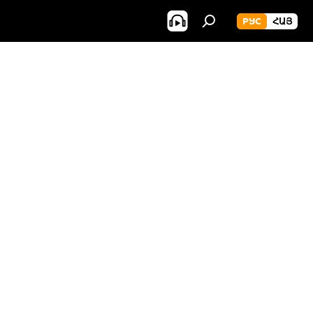
РУС
ՀԱՅ