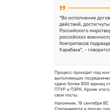
"Во исполнение дого
действий, достигнут
Российского миротвор
российских военносл
боеприпасов подразд
Карабаха", - говоритс
Процесс проходит под кон
выполняющих посредничес
сдано более 800 единиц с
ПТУР и ПЗРК. Кроме этого
свои посты.
Напомним, 19 сентября ВС
Степанакерта и других го