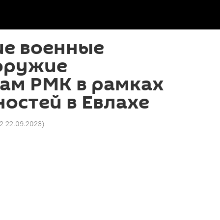
ие военные
оружие
ам РМК в рамках
остей в Евлахе
52 22.09.2023
)