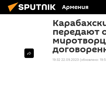
Армения
Карабахск
передают 
миротворц
договоренн
19:32 22.09.2023
(обновлено:
19: