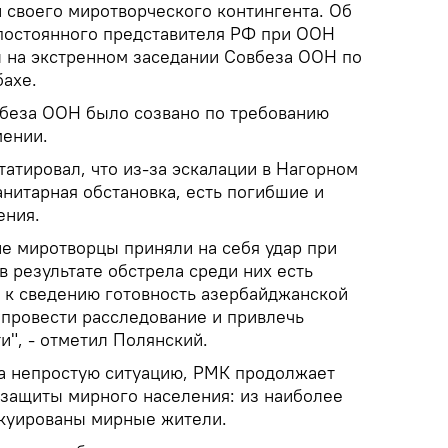
 своего миротворческого контингента. Об
постоянного представителя РФ при ООН
 на экстренном заседании Совбеза ООН по
бахе.
беза ООН было созвано по требованию
ении.
атировал, что из-за эскалации в Нагорном
нитарная обстановка, есть погибшие и
ения.
ие миротворцы приняли на себя удар при
в результате обстрела среди них есть
 к сведению готовность азербайджанской
провести расследование и привлечь
и", - отметил Полянский.
на непростую ситуацию, РМК продолжает
 защиты мирного населения: из наиболее
акуированы мирные жители.