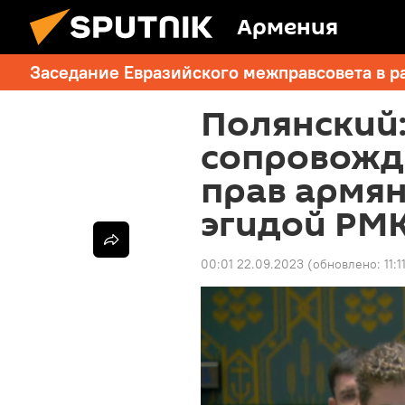
Армения
Заседание Евразийского межправсовета в р
Полянский:
сопровожд
прав армян
эгидой РМ
00:01 22.09.2023
(обновлено:
11: