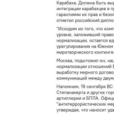
Карабаха. Должна быть вы
интеграции карабахцев в 
гарантиями их прав и безо
отметил российский дипло
"Исходим из того, что ко
уровне, заложивший право
нормализации, остается е
урегулирования на Южном К
миротворческого континге
Москва, подытожил он, на
нормализации отношений Е
выработку мирного догово
коммуникаций между двумя
Напомним, 19 сентября ВС
Степанакерта и других го
артиллерии и БПЛА. Офици
"антитеррористических ме
утверждая, что наносит у