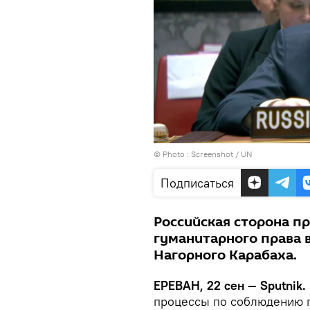
© Photo :
Screenshot / UN
Подписаться
Российская сторона п
гуманитарного права 
Нагорного Карабаха.
ЕРЕВАН, 22 сен — Sputnik.
процессы по соблюдению п