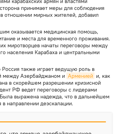
лями карабахских армян и властями
 сторона принимает меры для соблюдения
 в отношении мирных жителей, добавил
вшим оказывается медицинская помощь,
итание и места для временного проживания.
ких миротворцев начаты переговоры между
го населения Карабаха и центральными
 Россия также играет ведущую роль в
й между Азербайджаном и
Арменией
и, как
вана в скорейшем разрешении кризисной
идент РФ ведет переговоры с лидерами
Была выражена надежда, что в дальнейшем
я в направлении деэскалации.
ого, что армяно-азербайджанское