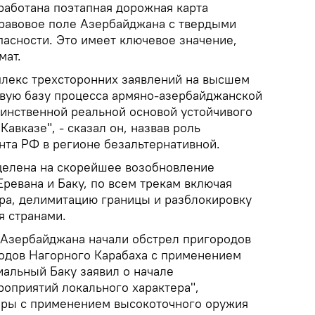
работана поэтапная дорожная карта
правовое поле Азербайджана с твердыми
пасности. Это имеет ключевое значение,
мат.
мплекс трехсторонних заявлений на высшем
вую базу процесса армяно-азербайджанской
динственной реальной основой устойчивого
авказе", - сказал он, назвав роль
нта РФ в регионе безальтернативной.
целена на скорейшее возобновление
ревана и Баку, по всем трекам включая
ра, делимитацию границы и разблокировку
 странами.
 Азербайджана начали обстрел пригородов
родов Нагорного Карабаха с применением
альный Баку заявил о начале
роприятий локального характера",
дары с применением высокоточного оружия