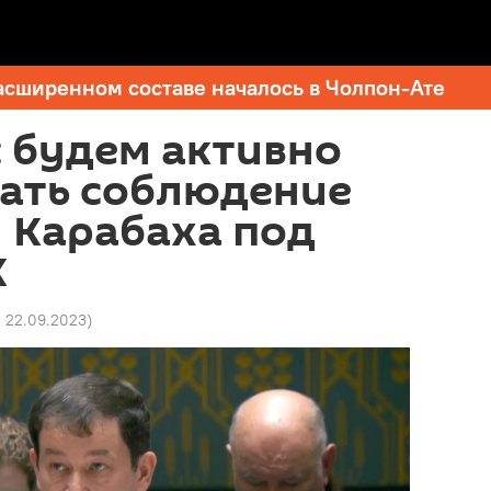
асширенном составе началось в Чолпон-Ате
 будем активно
ать соблюдение
 Карабаха под
К
11 22.09.2023
)