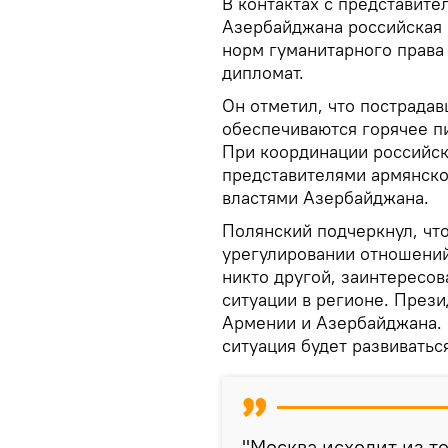
В контактах с представите
Азербайджана российская
норм гуманитарного права
дипломат.
Он отметил, что пострада
обеспечиваются горячее п
При координации российс
представителями армянско
властями Азербайджана.
Полянский подчеркнул, что
урегулировании отношени
никто другой, заинтересо
ситуации в регионе. През
Армении и Азербайджана. 
ситуация будет развиватьс
"Москва исходит из т