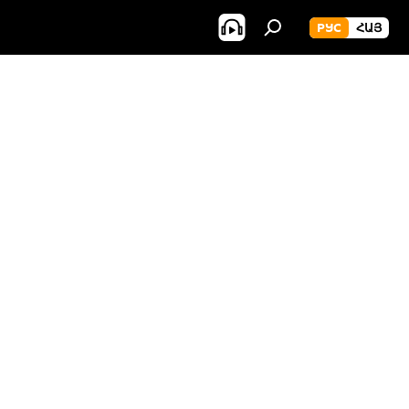
РУС
ՀԱՅ