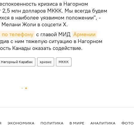
еспокоенность кризиса в Нагорном
т 2,5 млн долларов МККК. Мы всегда будем
хся в наиболее уязвимом положении", -
 Мелани Жоли в соцсети X.
 по телефону
с главой МИД
Армении
див с ним тяжелую ситуацию в Нагорном
ость Канады оказать содействие.
Нагорный Карабах
кризис
МККК
Я
ЭКОНОМИКА
ПОЛИТИКА
В МИРЕ
АНАЛИТИКА
ФОТО