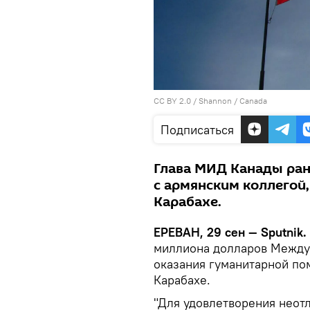
CC BY 2.0
/
Shannon
/
Canada
Подписаться
Глава МИД Канады ра
с армянским коллегой
Карабахе.
ЕРЕВАН, 29 сен — Sputnik.
миллиона долларов Между
оказания гуманитарной по
Карабахе.
"Для удовлетворения неот