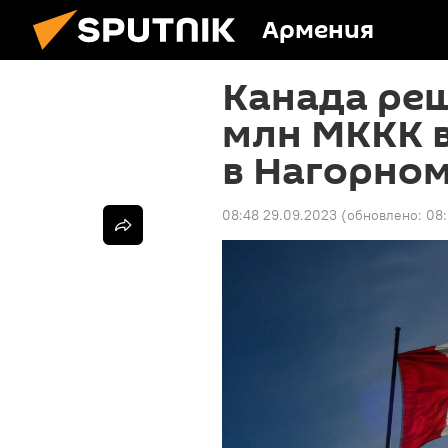
Армения
Канада реш
млн МККК в
в Нагорном
08:48 29.09.2023
(обновлено:
08: