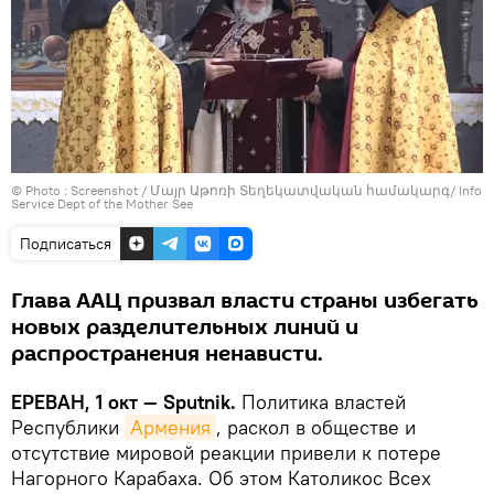
© Photo :
Screenshot / Մայր Աթոռի Տեղեկատվական համակարգ/ Info
Service Dept of the Mother See
Подписаться
Глава ААЦ призвал власти страны избегать
новых разделительных линий и
распространения ненависти.
ЕРЕВАН, 1 окт — Sputnik.
Политика властей
Республики
Армения
, раскол в обществе и
отсутствие мировой реакции привели к потере
Нагорного Карабаха. Об этом Католикос Всех