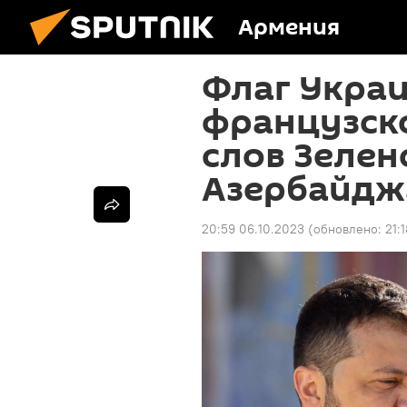
Армения
Флаг Украи
французско
слов Зелен
Азербайдж
20:59 06.10.2023
(обновлено:
21: