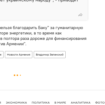
нельзя благодарить Баку" за гуманитарную
торе энергетики, в то время как
 в полтора раза дороже для финансирования
тив Армении".
я
Новости Армения
Владимир Зеленский
Я
ЭКОНОМИКА
ПОЛИТИКА
В МИРЕ
АНАЛИТИКА
ФОТО