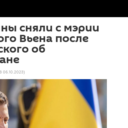
ны сняли с мэрии
го Вьена после
ского об
ане
18 06.10.2023
)