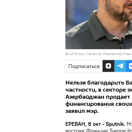
© AP Photo / Ukrainian Presidential Press
Подписаться
Нельзя благодарить Б
частности, в секторе э
Азербайджан продает 
финансирования своих
заявил мэр.
ЕРЕВАН, 6 окт - Sputnik.
Мэ
востоке Франции Тьерри К