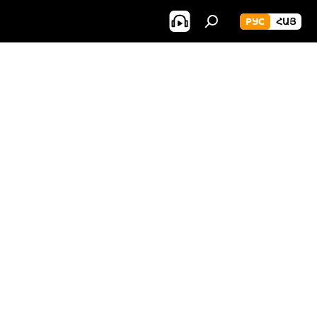
РУС
ՀԱՅ