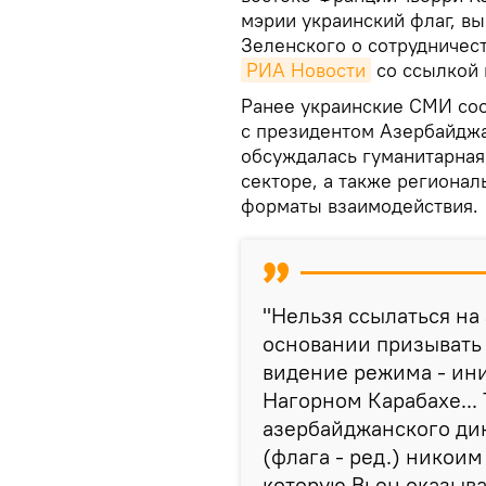
мэрии украинский флаг, в
Зеленского о сотрудничес
РИА Новости
со ссылкой н
Ранее украинские СМИ со
с президентом Азербайджа
обсуждалась гуманитарная
секторе, а также регионал
форматы взаимодействия.
"Нельзя ссылаться на
основании призывать 
видение режима - ини
Нагорном Карабахе...
азербайджанского дик
(флага - ред.) никои
которую Вьен оказыва