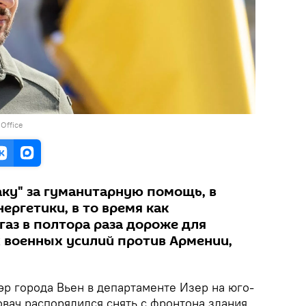
 Office
аку" за гуманитарную помощь, в
нергетики, в то время как
газ в полтора раза дороже для
 военных усилий против Армении,
р города Вьен в департаменте Изер на юго-
овач распорядился снять с фронтона здания