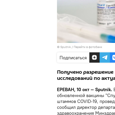
© Sputnik
/
Перейти в фотобанк
Подписаться
Получено разрешение 
исследований по актуа
ЕРЕВАН, 10 окт — Sputnik.
В
обновленной вакцины "Спу
штаммов COVID-19, провед
сообщил директор департа
здравоохранения Минздрав