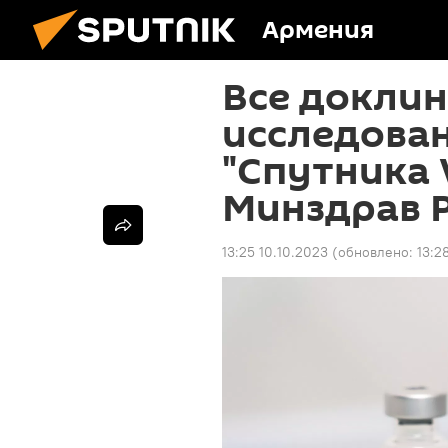
Армения
Все докли
исследова
"Спутника 
Минздрав 
13:25 10.10.2023
(обновлено:
13:2