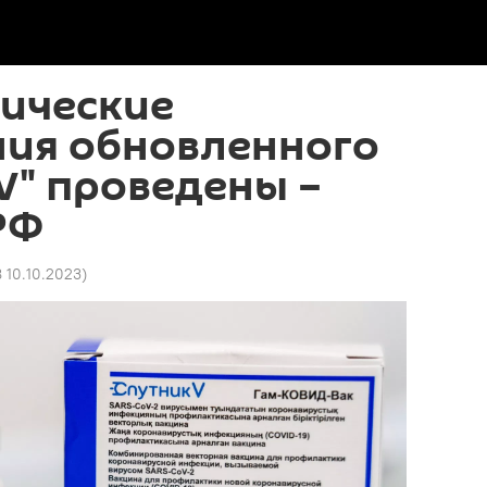
нические
ния обновленного
V" проведены –
РФ
8 10.10.2023
)