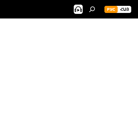
РУС
ՀԱՅ