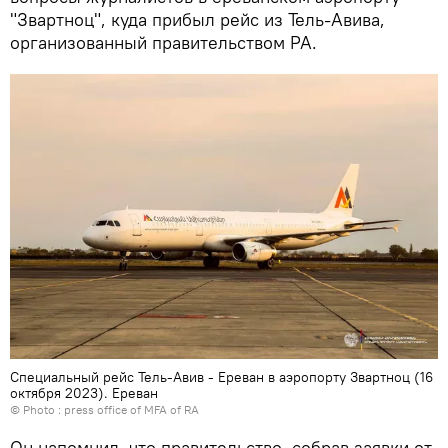
"Звартноц", куда прибыл рейс из Тель-Авива,
организованный правительством РА.
Специальный рейс Тель-Авив - Ереван в аэропорту Звартноц (16
октября 2023). Еревaн
© Photo :
press office of MFA of RA
Он напомнил, что правительство, собрав заявки от