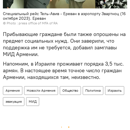
Специальный рейс Тель-Авив - Ереван в аэропорту Звартноц (16
октября 2023). Еревaн
© Photo :
press office of MFA of RA
Прибывающие граждане были также опрошены на
предмет социальных нужд. Они заверили, что
поддержка им не требуется, добавил замглавы
МИД Армении.
Напомним, в Израиле проживает порядка 3,5 тыс.
армян. В настоящее время точное число граждан
Армении, находящихся там, неизвестно.
Армения
Новости Армения
Общество
Политика
Израиль
эвакуация
МИД