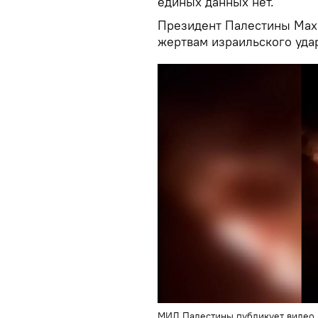
единых данных нет.
Президент Палестины Махм
жертвам израильского удар
МИД Палестины публикует видео п