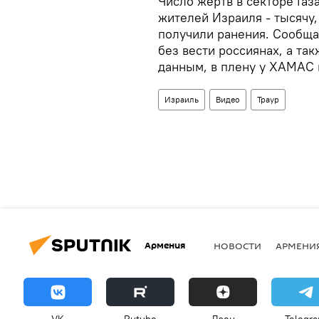
Число жертв в секторе Газ
жителей Израиля - тысячу,
получили ранения. Сообща
без вести россиянах, а та
данным, в плену у ХАМАС 
Израиль
Видео
Траур
Армения
НОВОСТИ
АРМЕНИ