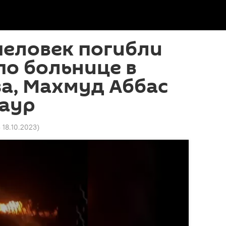
человек погибли
по больнице в
за, Махмуд Аббас
раур
3 18.10.2023
)