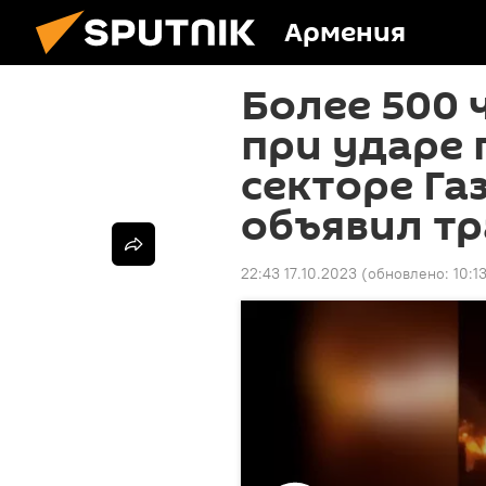
Армения
Более 500 
при ударе 
секторе Га
объявил т
22:43 17.10.2023
(обновлено:
10:1