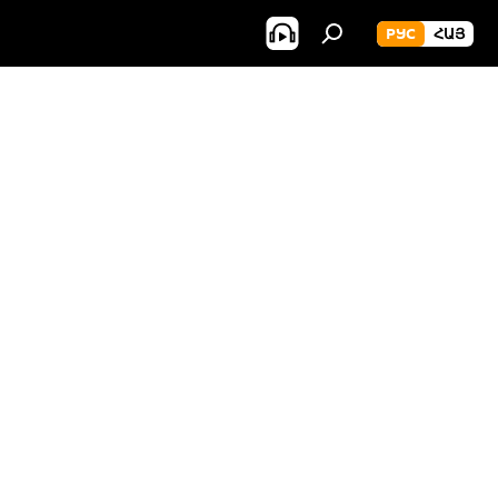
РУС
ՀԱՅ