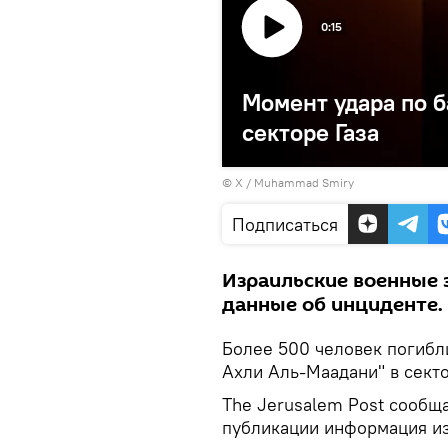
0:15
Момент удара по б
секторе Газа
©
Х / Muhammad Smiry
Подписаться
Израильские военные 
данные об инциденте.
Более 500 человек погибл
Ахли Аль-Маадани" в секто
The Jerusalem Post сообща
публикации информация из 