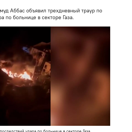
уд Аббас объявил трехдневный траур по
а по больнице в секторе Газа․
оследствий удара по больнице в секторе Газа