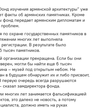
"Фонд изучения армянской архитектуры" уже
ет факты об армянских памятниках. Кроме
ы фонд передает армянским дипломатам и
 проблем.
я по охране государственных памятников в
тяжении многих лет выполняла
 регистрации. В результате было
6 тысяч памятников.
ой организации прекращена. Если бы они
уверен, могли бы найти еще 6 тысяч
дина – музей под открытым небом. Не
ан в будущем обнаружит их и либо присвоит,
В первую очередь всегда разрушаются
– сказал замдиректора фонда.
ии многих лет занимается фальсификацией
ктов, это далеко не новость, а потому
ециалиста, должно иметь на руках