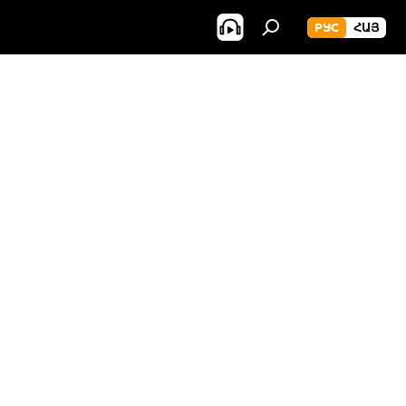
РУС
ՀԱՅ