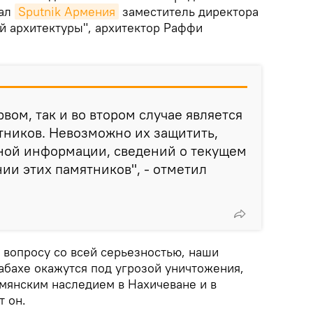
зал
Sputnik Армения
заместитель директора
й архитектуры", архитектор Раффи
вом, так и во втором случае является
тников. Невозможно их защитить,
вной информации, сведений о текущем
ии этих памятников", - отметил
 вопросу со всей серьезностью, наши
абахе окажутся под угрозой уничтожения,
рмянским наследием в Нахичеване и в
т он.