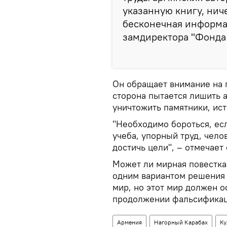
указанную книгу, нич
бесконечная информац
замдиректора "Фонда
Он обращает внимание на 
сторона пытается лишить а
уничтожить памятники, ис
"Необходимо бороться, есл
учеба, упорный труд, чел
достичь цели", – отмечает 
Может ли мирная повестк
одним вариантом решения
мир, но этот мир должен о
продолжении фальсификац
Армения
Нагорный Карабах
Ку