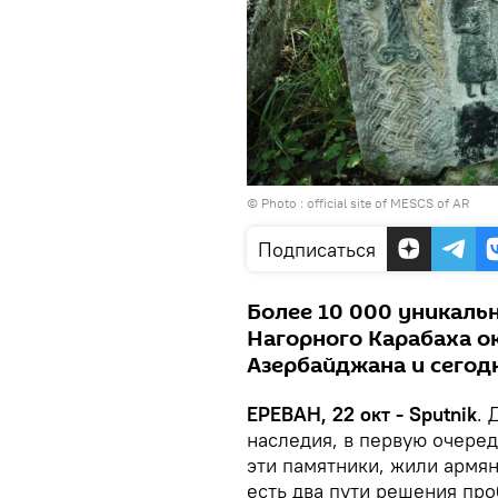
© Photo : official site of MESCS of AR
Подписаться
Более 10 000 уникаль
Нагорного Карабаха о
Азербайджана и сегодн
ЕРЕВАН, 22 окт - Sputnik
. 
наследия, в первую очеред
эти памятники, жили армян
есть два пути решения пр