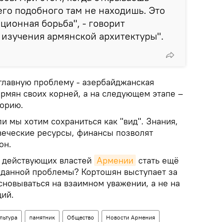
его подобного там не находишь. Это
ионная борьба", - говорит
 изучения армянской архитектуры".
главную проблему - азербайджанская
рмян своих корней, а на следующем этапе –
торию.
и мы хотим сохраниться как "вид". Знания,
овеческие ресурсы, финансы позволят
он.
а действующих властей
Армении
стать ещё
 данной проблемы? Кортошян выступает за
сновываться на взаимном уважении, а не на
ий.
льтура
памятник
Общество
Новости Армения